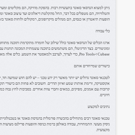
ניתן למצוא הנדסאי סאונד בתעשיות רבות. בהפקת מוזיקה, הם מקליטים ומערב
והטלוויזיה, הם מטפלים בכל דבר, החל מהקלטת דיאלוגים ועד עיצוב סאונד ומיק
הופעות תיאטרון או כנסים, הם מנהלים מיקרופונים, רמקולים ולוחות סאונד בזמ
כלי עבודה
ארגז הכלים של הנדסאי סאונד כולל שילוב של חומרה מתקדמת ותוכנה מתוחכמת
Cubase ו-Pro Tools, כדי לערוך, לערבב ולמאסטר את השמע. כלים אלה מאפשרים שליטה מפורטת על כל היבט של השמע.
כישורים שמייחדים אותם
לטכנאי סאונד גדולים יש יותר מאשר רק ידע טכני – יש להם חוש שמיעה חד, י
אקוסטיקה, זרימת אותות שמע ואיזון תדרים. חשובים לא פחות הם כישורי תק
קרובות עם אמנים, מפיקים, במאים וחברי צוות אחרים. בסביבות לחץ גבוה כמו
חיוניים.
נתיבים למקצוע
טכנאי סאונד רבים מתחילים בהכשרה פורמלית בהנדסת סאונד או בטכנולוגיי
ניסיון מעשי. התמחויות, עבודה באולפן ברמת כניסה והופעות פרילנס מציעות 
מקצועית.