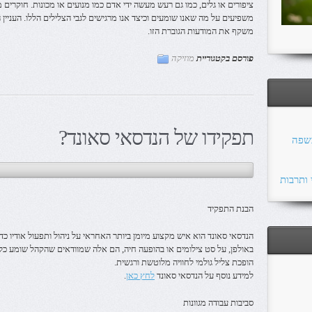
ציפורים או גלים, כמו גם רעש מעשה ידי אדם כמו מנועים או מכונות. חוקרים מנ
משפיעים על מה שאנו שומעים וכיצד אנו מרגישים לגבי הצלילים הללו. העניין 
משקף את המודעות הגוברת הזו.
פורסם בקטגוריית
מוזיקה
תפקידו של הנדסאי סאונד?
כשפה
 ותרבות
הבנת התפקיד
הנדסאי סאונד הוא איש מקצוע מיומן ביותר האחראי על ניהול ותפעול אודיו כד
באולפן, על סט צילומים או בהופעה חיה, הם אלה שמוודאים שהקהל שומע כל 
הופכת צליל גולמי לחוויה מלוטשת ורגשית.
למידע נוסף על הנדסאי סאונד
לחץ כאן
.
סביבות עבודה מגוונות