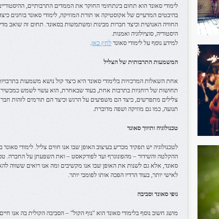
לימודי סאונד הוא תחום בינתחומי החוקר את הממדים התרבותיים, ההיסטוריי
בהיבטים המדעיים של אקוסטיקה או תורת המוזיקה, לימודי סאונד בוחנים כיצד
החוויה האנושית וכיצד חברות מבינות ומשתמשות בסאונד. תחום זה שואב מדיסצ
היסטוריה, סוציולוגיה ואמנות.
למידע נוסף על לימודי סאונד
לחץ כאן
.
המשמעות התרבותית של הצליל
אחת השאלות המרכזיות בלימודי סאונד היא כיצד קול נושא משמעות בתרבויות ש
תחושות של רוחניות בתרבות אחת, בעוד שבאחרת, הוא עשוי לשמש כמכשיר פש
צלילים מתפרשים, כיצד הם משפיעים על הרגש וכיצד הם תורמים לזהות חברתית.
תנועה, כמו גם מוזיקה ושפה מדוברת.
טכנולוגיה ותיווך סאונד
לטכנולוגיה יש תפקיד מכריע בעיצוב האופן שבו אנו חווים צליל. לימודי סאונ
ההקלטה והשידור – מהפונוגרף ועד לפודקאסט – ואת השפעתן על החברה. טכנ
סאונד, אלא גם לשנות את האופן שבו אנו מקשיבים ומה אנו רואים ששווה להאז
לאישי יותר, בעוד הרדיו הפכה אותו לפומבי יותר.
נופי סאונד וסביבה
מושג חשוב נוסף בלימודי סאונד הוא "נוף הקול" – הסביבה הקולית בה אנו חיים.