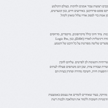
בים רצועות עבור אמנים ולהקות. בעולם הקולנוע
ס פוסט-פרודקשן. באירועים חיים, כגון קונצרטים,
ן אמת כדי לספק אודיו צלול ומאוזן לקהל.
. ציוד חיוני כולל מיקרופונים, מיקסרים, מדחסים
ומוניטורים. בצד הדיגיטלי, הם משתמשים בתוכנה עוצמתית המכונה תחנות עבודה דיגיטליות לאודיו (DAW), כגון Logic Pro,
צירתיות ותשומת לב לפרטים. עליהם להבין
שורת ועבודת צוות, שכן הם משתפים פעולה לעתים
 הופעות חיות, חשיבה מהירה ופתרון בעיות הם
ת מוזיקה, בעוד שאחרים לומדים את עצמם באמצעות
הזדמנויות חשובות ללמוד את המלאכה ולבנות רשת