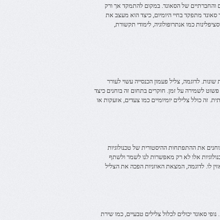
ם והחברתיים של הסאונד. במקום להתמקד אך ורק
 סאונד מתפקד בחיי היומיום, כיצד הוא מעצב את
יפלינות כמו אנתרופולוגיה, לימודי תקשורת,
ונות. לדוגמה, צליל פעמון הכנסייה עשוי לעורר
וט לשמירה על זמן. חוקרים בתחום זה בוחנים כיצד
 זה כולל צלילים יומיומיים כמו צעדים, אזעקות או
ד בוחנים את ההתפתחות ההיסטורית של טכנולוגיות
ולוגיות אלו לא רק מאפשרות לנו לשמר ולשתף
ין לו. לדוגמה, המצאת האוזניות הפכה את הצליל
 נופי סאונד יכולים לכלול צלילים טבעיים, כמו שירת